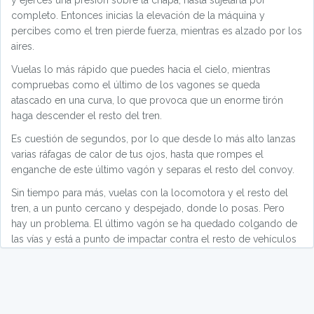
y ejerces una presión sobre la chapa, hasta sujetarla por
completo. Entonces inicias la elevación de la máquina y
percibes como el tren pierde fuerza, mientras es alzado por los
aires.
Vuelas lo más rápido que puedes hacia el cielo, mientras
compruebas como el último de los vagones se queda
atascado en una curva, lo que provoca que un enorme tirón
haga descender el resto del tren.
Es cuestión de segundos, por lo que desde lo más alto lanzas
varias ráfagas de calor de tus ojos, hasta que rompes el
enganche de este último vagón y separas el resto del convoy.
Sin tiempo para más, vuelas con la locomotora y el resto del
tren, a un punto cercano y despejado, donde lo posas. Pero
hay un problema. El último vagón se ha quedado colgando de
las vías y está a punto de impactar contra el resto de vehículos
que están justo debajo.
De nuevo tu cuerpo vuelve a actuar bajo el efecto de la
hipervelocidad y en cuestión de segundos te sitúas volando
justo debajo del vagón que está a punto de impactar. El efecto