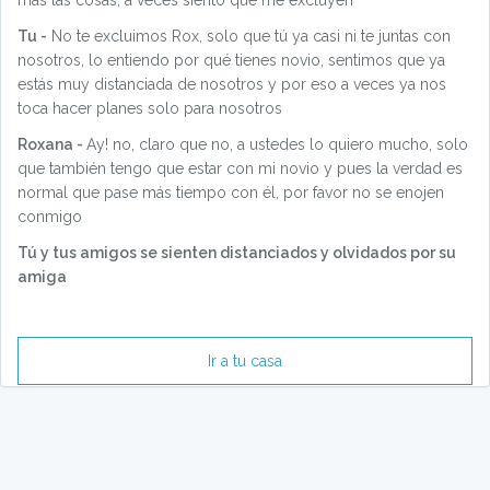
más las cosas, a veces siento que me excluyen
Tu -
No te excluimos Rox, solo que tú ya casi ni te juntas con
nosotros, lo entiendo por qué tienes novio, sentimos que ya
estás muy distanciada de nosotros y por eso a veces ya nos
toca hacer planes solo para nosotros
Roxana -
Ay! no, claro que no, a ustedes lo quiero mucho, solo
que también tengo que estar con mi novio y pues la verdad es
normal que pase más tiempo con él, por favor no se enojen
conmigo
Tú y tus amigos se sienten distanciados y olvidados por su
amiga
Ir a tu casa
¿Detectas bugs o faltas de ortografía en esta página?