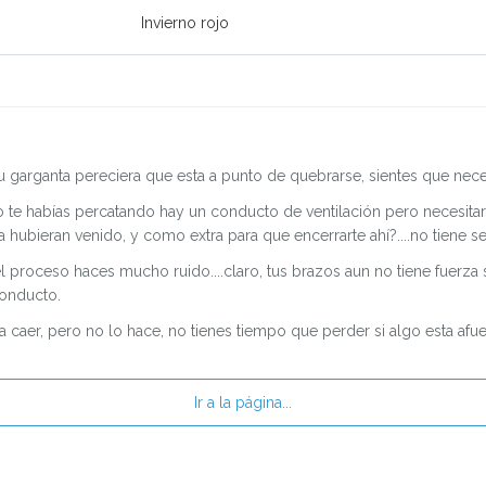
Invierno rojo
 garganta pereciera que esta a punto de quebrarse, sientes que nece
 te habías percatando hay un conducto de ventilación pero necesitar
ya hubieran venido, y como extra para que encerrarte ahí?....no tiene se
proceso haces mucho ruido....claro, tus brazos aun no tiene fuerza s
conducto.
a caer, pero no lo hace, no tienes tiempo que perder si algo esta af
Ir a la página...