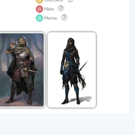
0
difendere
?
0
Male
?
0
Manna