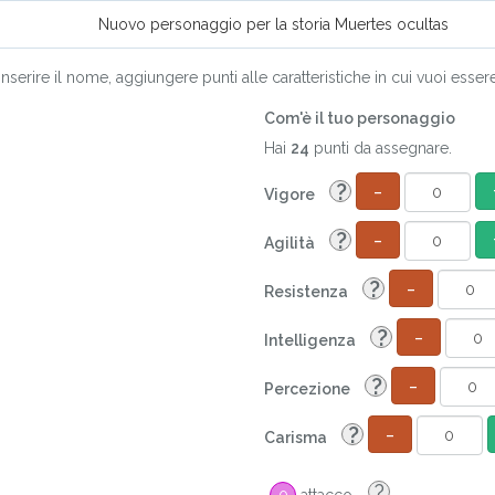
Nuovo personaggio per la storia Muertes ocultas
 inserire il nome, aggiungere punti alle caratteristiche in cui vuoi e
Com'è il tuo personaggio
Hai
24
punti da assegnare.
-
?
Vigore
-
?
Agilità
-
?
Resistenza
-
?
Intelligenza
-
?
Percezione
-
?
Carisma
?