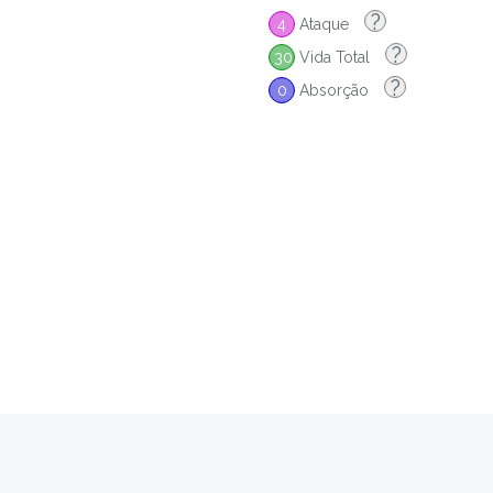
?
4
Ataque
?
30
Vida Total
?
0
Absorção