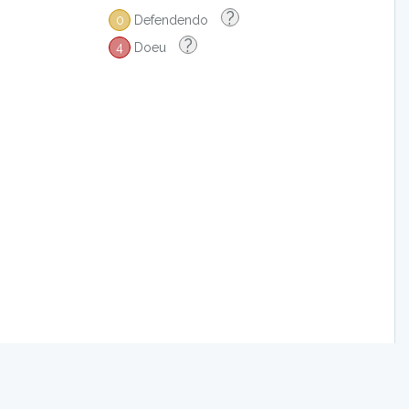
?
0
Defendendo
?
4
Doeu