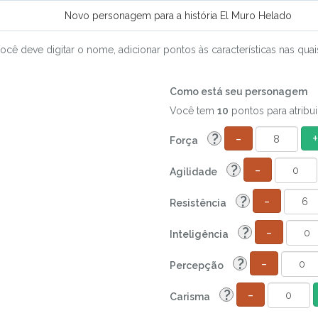
Novo personagem para a história El Muro Helado
Você deve digitar o nome, adicionar pontos às características nas q
Como está seu personagem
Você tem
10
pontos para atribuir
-
+
?
Força
-
?
Agilidade
-
?
Resistência
-
?
Inteligência
-
?
Percepção
-
?
Carisma