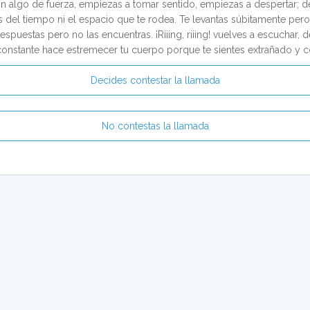
Con algo de fuerza, empiezas a tomar sentido, empiezas a despertar; d
 del tiempo ni el espacio que te rodea. Te levantas súbitamente per
estas pero no las encuentras. ¡Riiing, riiing! vuelves a escuchar, d
 constante hace estremecer tu cuerpo porque te sientes extrañado y 
Decides contestar la llamada
No contestas la llamada