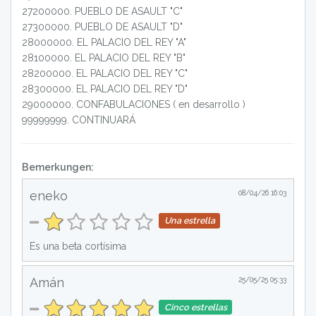
27200000
.
PUEBLO DE ASAULT "C"
27300000
.
PUEBLO DE ASAULT "D"
28000000
.
EL PALACIO DEL REY "A"
28100000
.
EL PALACIO DEL REY "B"
28200000
.
EL PALACIO DEL REY "C"
28300000
.
EL PALACIO DEL REY "D"
29000000
.
CONFABULACIONES ( en desarrollo )
99999999
.
CONTINUARÁ
Bemerkungen:
eneko
08/04/26 16:03
Una estrella
Es una beta cortísima
Amán
25/05/25 05:33
Cinco estrellas