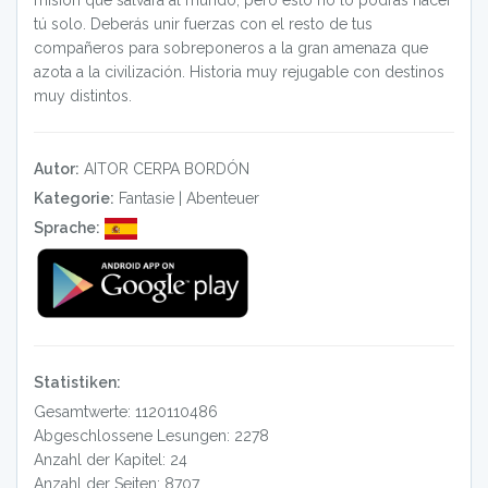
misión que salvará al mundo, pero esto no lo podrás hacer
tú solo. Deberás unir fuerzas con el resto de tus
compañeros para sobreponeros a la gran amenaza que
azota a la civilización. Historia muy rejugable con destinos
muy distintos.
Autor:
AITOR CERPA BORDÓN
Kategorie:
Fantasie
|
Abenteuer
Sprache:
Statistiken:
Gesamtwerte: 1120110486
Abgeschlossene Lesungen: 2278
Anzahl der Kapitel: 24
Anzahl der Seiten: 8707