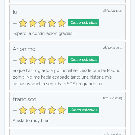
lu
28/12/21 19:25
Cinco estrellas
Espero la continuación gracias !
Anónimo
28/12/21 19:21
Cinco estrellas
Si que has logrado algo increíble Desde que leí Madrid
zombi No me habia atrapado tanto una historia mis
aplausos wachin seguí haci SOS un grande pa
francisco
12/12/21 00:03
Cinco estrellas
A estado muy bien
05/12/21 16:37