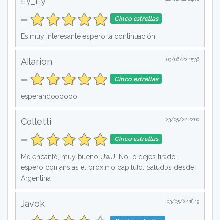
Ey_Ey
Cinco estrellas
Es muy interesante espero la continuación
Ailarion
03/06/22 15:36
Cinco estrellas
esperandoooooo
Colletti
23/05/22 22:00
Cinco estrellas
Me encantó, muy bueno UwU. No lo dejes tirado..
espero con ansias el próximo capítulo. Saludos desde
Argentina
Javok
03/05/22 18:19