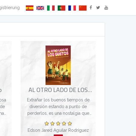
istrierung
o
AL OTRO LADO DE LOS
GUSTOS
osa
Extrañar los buenos tiempos de
 de
diversión estando a punto de
na
perderlos, es una nostalgia que
 tú,
aflige nuestros corazones, los
ía,
cuales están a punto de
Edson Jared Aguilar Rodríguez
acía
emprender caminos inciertos en la