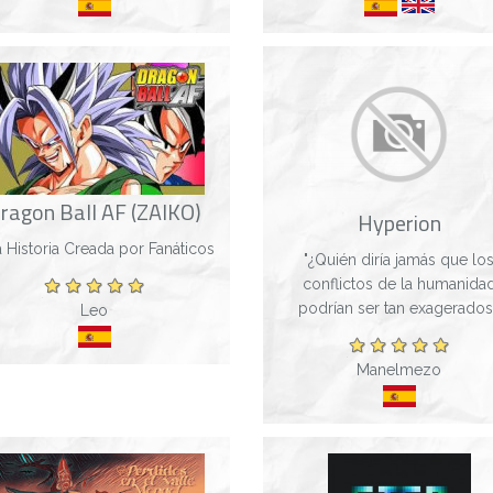
c...
ragon Ball AF (ZAIKO)
Hyperion
 Historia Creada por Fanáticos
"¿Quién diría jamás que lo
conflictos de la humanida
podrían ser tan exagerados
Leo
¿Quién en su sano juicio cree
que algo así ocurriría?" Esa
Manelmezo
preguntas fueron formuladas
vez por un sabio de la...