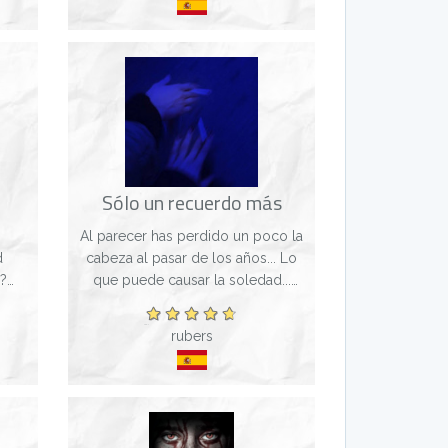
vida. Acompáñanos a...
Sólo un recuerdo más
s
Al parecer has perdido un poco la
d
cabeza al pasar de los años... Lo
?
que puede causar la soledad...
ría
Aparecen supuestos recuerdos al
s
azar, como si de un diario se
rubers
 una
tratase... Intenta resolver que esta
pa...