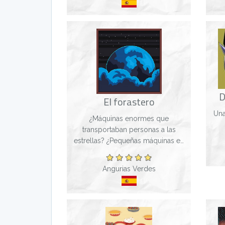
supervivencia...
D
El forastero
Una
¿Máquinas enormes que
transportaban personas a las
estrellas? ¿Pequeñas máquinas en
el bolsillo de cada persona con
acceso a conocimiento infinito?
Angurias Verdes
Ahora que estabas despierto,
parecían solo lejanas f...