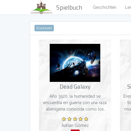
Spielbuch
Geschichten
Le
Rückkehr
Dead Galaxy
S
Año 3520, la humanidad se
Eres un Alquimis
encuentra en guerra con una raza
t
alienígena conocida como los
mue
Yark, seres avanzados, altos y
en 
fuertes nacidos para la guerra. Tú
Vivirás una 
Adrián Gómez
eres un marine que pelea por la
de