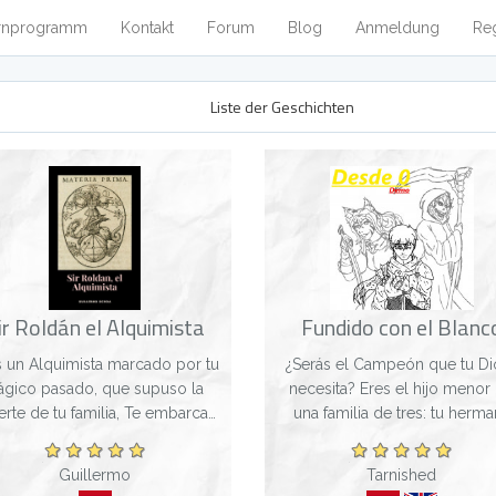
rnprogramm
Kontakt
Forum
Blog
Anmeldung
Reg
Liste der Geschichten
ir Roldán el Alquimista
Fundido con el Blanc
ta marcado por tu
¿Serás el Campeón que tu Di
rágico pasado, que supuso la
necesita? Eres el hijo menor
rte de tu familia, Te embarcas
una familia de tres: tu herma
un viaje en busca de venganza.
mayor, Daila; tu madre, Nila; y
odisea en el continente
un joven de 17 años que, un d
Guillermo
Tarnished
 Riertram, inspirado en la E...
sufre un accidente mientras h