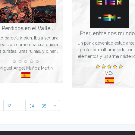
Perdidos en el Valle
Éter, entre dos mundo
Mongol
o parecía ir bien. Iba a ser una
Un punk devenido estudiante,
edición como otra cualquiera:
profesor malhumorado, cin
s turistas, unas ruinas, y dinero
elementos y un arma misterio
or delante. Pero... ¡Qué digo!
son la fórmula secreta para ev
da iba a salir bien. Desde que
Miguel Angel Muñoz Martín
que un país tercermundista c
olví a ver a Ana en sus ojos...
V.Ex
en el dominio de hombres 
dudosas int...
12
...
34
35
»