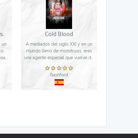
s.
Cold Blood
 un
A mediados del siglo XXI y en un
co
mundo lleno de monstruos, eres
sa,
una agente especial que vuelve de
itar
una lenta recuperación tras una
aiga
misión que no salió bien. Te llamas
Rashford
con
Hayden Tarondale y tu regreso al
m...