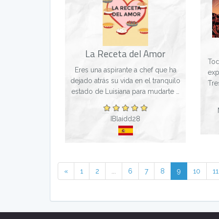
La Receta del Amor
Tod
Eres una aspirante a chef que ha
exp
dejado atrás su vida en el tranquilo
Tre
estado de Luisiana para mudarte a
p
la gran ciudad de Nueva York,
Na
donde buscarás hacerte un
v
IBlaidd28
nombre y lugar en el mundo
culinario. Pe...
«
1
2
...
6
7
8
9
10
11