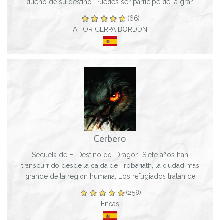
dueño de su destino. Puedes ser partícipe de la gran
aventura que salvará al mundo o simpl...
(66)
AITOR CERPA BORDÓN
Cerbero
Secuela de El Destino del Dragón. Siete años han
transcurrido desde la caída de Trobariath, la ciudad más
grande de la región humana. Los refugiados tratan de
sobrevivir en asentamientos precarios...
(258)
Eneas