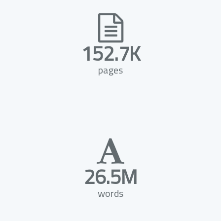
152.7K
pages
26.5M
words