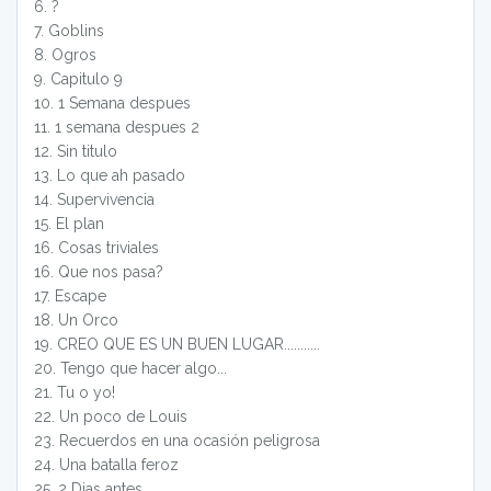
6
.
?
7
.
Goblins
8
.
Ogros
9
.
Capitulo 9
10
.
1 Semana despues
11
.
1 semana despues 2
12
.
Sin titulo
13
.
Lo que ah pasado
14
.
Supervivencia
15
.
El plan
16
.
Cosas triviales
16
.
Que nos pasa?
17
.
Escape
18
.
Un Orco
19
.
CREO QUE ES UN BUEN LUGAR...........
20
.
Tengo que hacer algo...
21
.
Tu o yo!
22
.
Un poco de Louis
23
.
Recuerdos en una ocasión peligrosa
24
.
Una batalla feroz
25
.
2 Dias antes