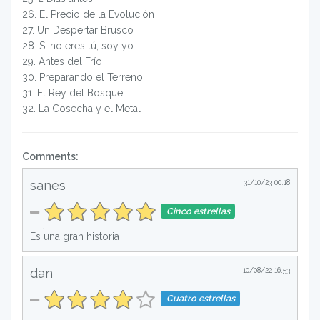
26
.
El Precio de la Evolución
27
.
Un Despertar Brusco
28
.
Si no eres tú, soy yo
29
.
Antes del Frío
30
.
Preparando el Terreno
31
.
El Rey del Bosque
32
.
La Cosecha y el Metal
Comments:
sanes
31/10/23 00:18
Cinco estrellas
Es una gran historia
dan
10/08/22 16:53
Cuatro estrellas