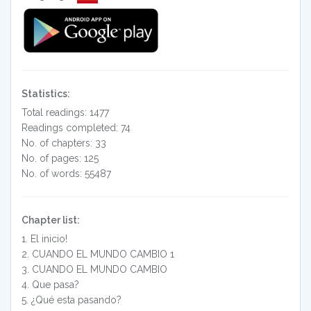
Statistics:
Total readings: 1477
Readings completed: 74
No. of chapters: 33
No. of pages: 125
No. of words: 55487
Chapter list:
1
.
El inicio!
2
.
CUANDO EL MUNDO CAMBIO 1
3
.
CUANDO EL MUNDO CAMBIO
4
.
Que pasa?
5
.
¿Qué esta pasando?