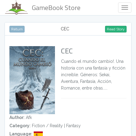
GameBook Store
Togg
Navig
CEC
Return
Read Story
CEC
Cuando el mundo cambio!. Una
historia con una fantasía y ficción
increíble. Géneros: Sekai,
Aventura, Fantasía, Acción,
Romance, entre otras.....
Author:
Afk
Category:
Fiction / Reality
|
Fantasy
Language: