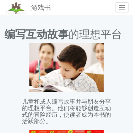
游戏书
Togg
Navig
编写互动故事
的理想平台
儿童和成人编写故事并与朋友分享
的理想平台。他们将能够创造互动
式的冒险经历，使读者成为本书的
活跃部分。