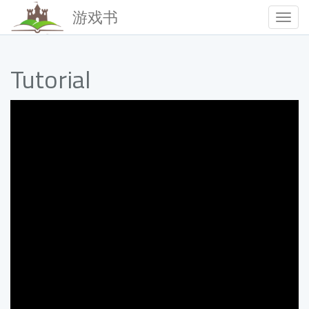
游戏书
Togg
Navig
Tutorial