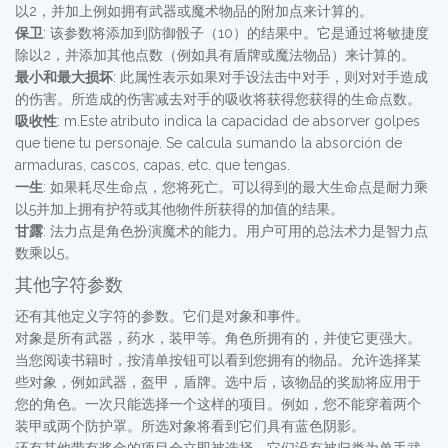
以2，并加上例如拥有武器或魔术物品的附加点来计算的。
保卫
: 该参数将添加到防御骰子（10）的结果中。它是通过将敏捷度
除以2，并添加其他点数（例如具有盾牌或魔法物品）来计算的。
最小和最大损坏
: 此属性表示如果对手设法击中对手，则对对手造成
的伤害。所造成的伤害减去对手的吸收将获得您获得的生命点数。
吸收性
: m.Este atributo indica la capacidad de absorver golpes
que tiene tu personaje. Se calcula sumando la absorción de
armaduras, cascos, capas, etc. que tengas.
一生
: 如果耗尽生命点，您将死亡。可以得到的最大生命点是耐力乘
以5并加上拥有护符或其他物件所获得的加值的结果。
甘露
: 法力点是角色扮演魔术的能力。用户可用的总法术力是智力点
数乘以5。
其他字符参数
还有其他定义字符的参数。它们是对象和事件。
对象是所有武器，药水，装甲等。角色所拥有的，并使它更强大。
当您阅读书籍时，按清单按钮可以看到您拥有的物品。允许选择某
些对象，例如武器，盔甲，盾牌。选中后，该物品的奖励将应用于
您的角色。一次只能选择一个这样的项目。例如，您不能穿着两个
装甲或两个防护罩。所选对象将看到它们具有蓝色阴影。
还有其他带有奖金的项目会立即被选择。它们没有被归类为单手武