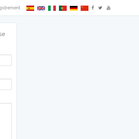
gistrement
se