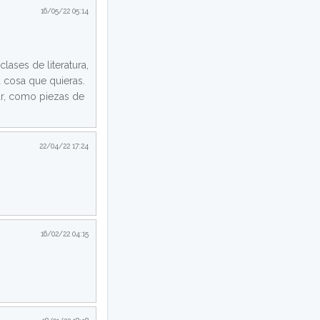
16/05/22 05:14
lases de literatura,
a cosa que quieras.
ar, como piezas de
22/04/22 17:24
16/02/22 04:15