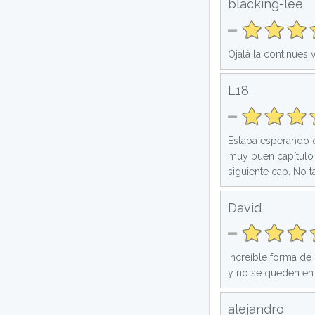
blacking-lee
Ojalá la continúes
L18
Estaba esperando co
muy buen capítulo 
siguiente cap. No t
David
Increíble forma de 
y no se queden en e
alejandro