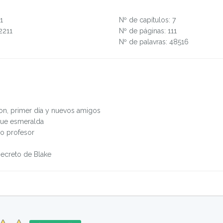
1
Nº de capítulos: 7
2211
Nº de páginas: 111
Nº de palavras: 48516
n, primer día y nuevos amigos
que esmeralda
o profesor
secreto de Blake