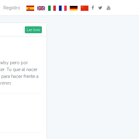
Registro
Ler livro
Rwby pero por
r. Tu que al nacer
para hacer frente a
grimm.