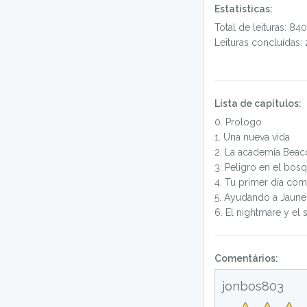
Estatisticas:
Total de leituras: 840
Leituras concluídas: 
Lista de capítulos:
0
.
Prologo
1
.
Una nueva vida
2
.
La academia Beaco
3
.
Peligro en el bos
4
.
Tu primer día com
5
.
Ayudando a Jaune
6
.
El nightmare y el 
Comentários:
jonbos803