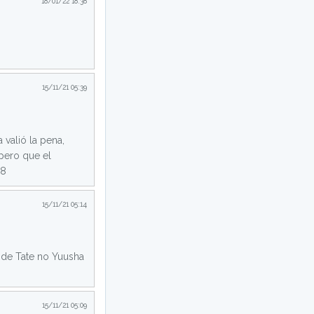
18/01/22 18:38
15/11/21 05:39
 valió la pena,
pero que el
18
15/11/21 05:14
l de Tate no Yuusha
15/11/21 05:09