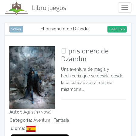
Libro juegos
Togg
Navig
El prisionero de Dzandur
Volver
Leer libro
El prisionero de
Dzandur
Una aventura de magia y
hechicería que se desata desde
la oscuridad abisal de una
mazmorra...
Autor:
Agustín (Nova)
Categoría:
Aventura
|
Fantasía
Idioma: