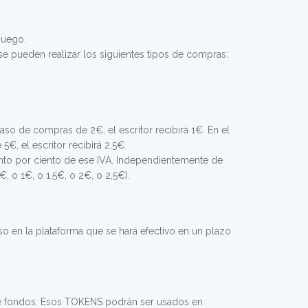
ojuego.
se pueden realizar los siguientes tipos de compras:
aso de compras de 2€, el escritor recibirá 1€. En el
5€, el escritor recibirá 2,5€.
anto por ciento de ese IVA. Independientemente de
, o 1€, o 1,5€, o 2€, o 2,5€).
eso en la plataforma que se hará efectivo en un plazo
de fondos. Esos TOKENS podrán ser usados en