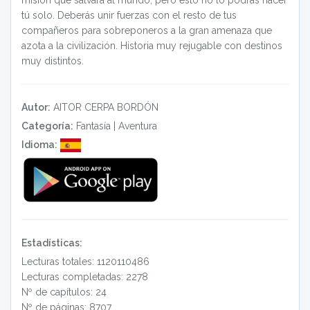
misión que salvará al mundo, pero esto no lo podrás hacer
tú solo. Deberás unir fuerzas con el resto de tus
compañeros para sobreponeros a la gran amenaza que
azota a la civilización. Historia muy rejugable con destinos
muy distintos.
Autor:
AITOR CERPA BORDÓN
Categoría:
Fantasía
|
Aventura
Idioma:
Estadísticas:
Lecturas totales: 1120110486
Lecturas completadas: 2278
Nº de capítulos: 24
Nº de páginas: 8707