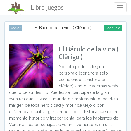
Libro juegos
Togg
Navig
El Báculo de la vida ( Clérigo )
Volver
Leer libro
El Báculo de la vida (
Clérigo )
No solo podrás elegir al
personaje (por ahora solo
escribiendo la historia del
clérigo) sino que además serás
dueño de su destino. Puedes ser partícipe de la gran
aventura que salvará al mundo o simplemente quedarte al
margen de toda heroicidad y morir de viejo o por
enfermedad cual vulgar campesino. La historia cuenta un
momento histórico y trascendental para los habitantes de
Venturia. Los personajes se verán involucrados en una