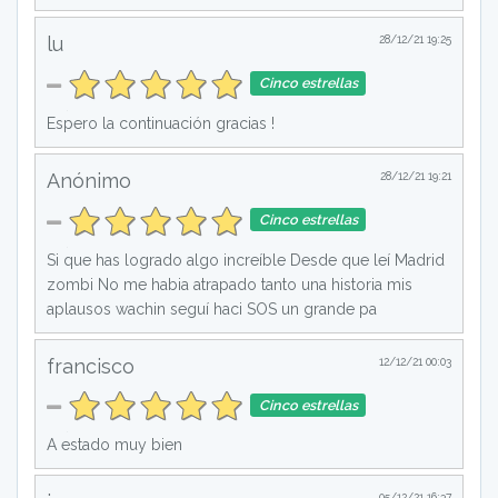
lu
28/12/21 19:25
Cinco estrellas
Espero la continuación gracias !
Anónimo
28/12/21 19:21
Cinco estrellas
Si que has logrado algo increíble Desde que leí Madrid
zombi No me habia atrapado tanto una historia mis
aplausos wachin seguí haci SOS un grande pa
francisco
12/12/21 00:03
Cinco estrellas
A estado muy bien
05/12/21 16:37