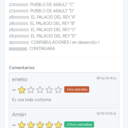
27200000
.
PUEBLO DE ASAULT "C"
27300000
.
PUEBLO DE ASAULT "D"
28000000
.
EL PALACIO DEL REY "A"
28100000
.
EL PALACIO DEL REY "B"
28200000
.
EL PALACIO DEL REY "C"
28300000
.
EL PALACIO DEL REY "D"
29000000
.
CONFABULACIONES ( en desarrollo )
99999999
.
CONTINUARÁ
Comentarios:
eneko
08/04/26 16:03
Una estrella
Es una beta cortísima
Amán
25/05/25 05:33
Cinco estrellas