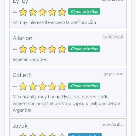
Ey_Ey
Cinco estrellas
Es muy interesante espero la continuación
Ailarion
03/06/22 15:36
Cinco estrellas
esperandoooooo
Colletti
23/05/22 22:00
Cinco estrellas
Me encantó, muy bueno UwU. No lo dejes tirado..
espero con ansias el próximo capítulo. Saludos desde
Argentina
Javok
03/05/22 18:19