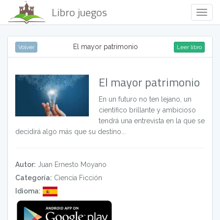
Libro juegos
Togg
Navig
El mayor patrimonio
Volver
Leer libro
El mayor patrimonio
En un futuro no ten lejano, un
científico brillante y ambicioso
tendrá una entrevista en la que se
decidirá algo más que su destino...
Autor:
Juan Ernesto Moyano
Categoría:
Ciencia Ficción
Idioma: