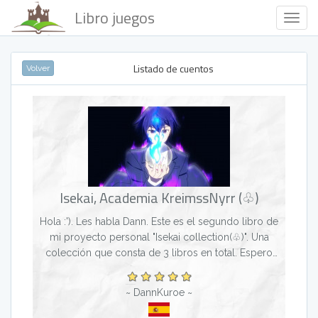
Libro juegos
Togg
Navig
Listado de cuentos
Volver
Isekai, Academia KreimssNyrr (♧)
Hola :'). Les habla Dann. Este es el segundo libro de
mi proyecto personal "Isekai collection(♧)". Una
colección que consta de 3 libros en total. Espero
les guste :') Resumen: Todo comienza cuando...
~ DannKuroe ~