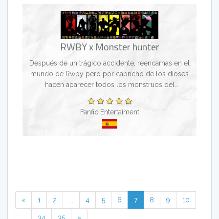
RWBY x Monster hunter
Después de un trágico accidente, reencarnas en el
mundo de Rwby pero por capricho de los dioses
hacen aparecer todos los monstruos del
videojuego monster hunter. Tu que al nacer de
nuevo en una tribu...
Fanfic Entertaiment
«
1
2
...
4
5
6
7
8
9
10
...
34
35
»