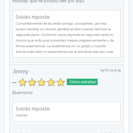
historias que he podido leer por aquí.
Soloks risposte:
Completamente de acuerdo contigo, compañero, por eso
quiero hacerle un rework general al libro cuando termine la
segunda parte. Conforme vayas leyendo el segundo verás tú
mismo que esto que comentas mejora progresivamente y de
forma exponencial. La experiencia es un grado y cuando
escribí este libro mi experiencia con la escritura era casi nula.
Jimmy
09/01/24 01:39
Cinco estrellas
Buenisimo
Soloks risposte:
Gracias