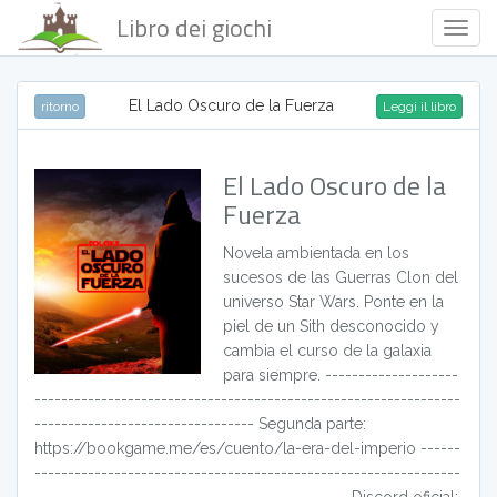
Libro dei giochi
Togg
Navig
El Lado Oscuro de la Fuerza
ritorno
Leggi il libro
El Lado Oscuro de la
Fuerza
Novela ambientada en los
sucesos de las Guerras Clon del
universo Star Wars. Ponte en la
piel de un Sith desconocido y
cambia el curso de la galaxia
para siempre. --------------------
----------------------------------------------------------------
--------------------------------- Segunda parte:
https://bookgame.me/es/cuento/la-era-del-imperio ------
----------------------------------------------------------------