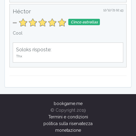
Héctor
12/12/21 02:43
Cinco estrellas
Cool
Soloks risposte:
Thx
bookgame.me
© Copyright 2019
Termini e condizioni
politica sulla riservatezza
monetazione