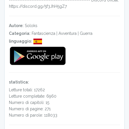
----------------------------------------------- Discord oficial:
https://discord.gg/5f3JhH5gZ7
Autore:
Soloks
Categoria:
Fantascienza
|
Avventura
|
Guerra
linguaggio:
statistica:
Letture totali: 17262
Letture completate: 6960
Numero di capitoli: 15
Numero di pagine: 271
Numero di parole: 118033