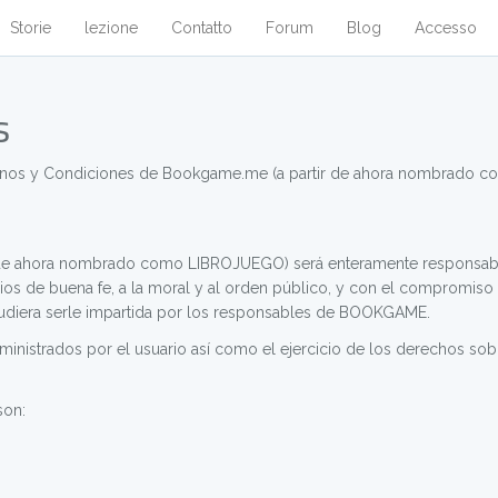
Storie
lezione
Contatto
Forum
Blog
Accesso
s
érminos y Condiciones de Bookgame.me (a partir de ahora nombrado
ir de ahora nombrado como LIBROJUEGO) será enteramente responsabl
ipios de buena fe, a la moral y al orden público, y con el compromiso
 pudiera serle impartida por los responsables de BOOKGAME.
inistrados por el usuario así como el ejercicio de los derechos sobre
son: