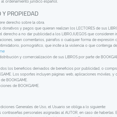
al ordenamiento jurídico español.
 Y PROPIEDAD
ere derecho sobre la obra.
 donativos y pagos que quieran realizan los LECTORES de sus LIB
 derecho a no dar publicidad a los LIBROJUEGOS que consideren ina
taciones, sean comentarios, párrafos o cualquier forma de expresió
ntimidatorio, pornográfico, que incite a la violencia o que contenga de
.me
la distribución y comercialización de sus LIBROS por parte de BOOKGA
os los beneficios derivados de beneficios por publicidad, o compra
ME. Los soportes incluyen páginas web, aplicaciones móviles, y otr
ra de BOOKGAME.
ondiciones de BOOKGAME.
iciones Generales de Uso, el Usuario se obliga a lo siguiente:
s contraseñas personales asignadas al AUTOR, en caso de haberlas. 