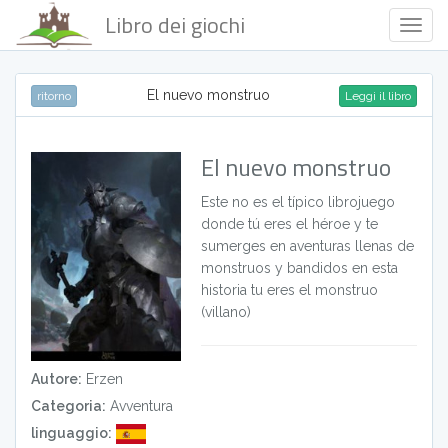
Libro dei giochi
Togg
Navig
El nuevo monstruo
ritorno
Leggi il libro
El nuevo monstruo
Este no es el típico librojuego
donde tú eres el héroe y te
sumerges en aventuras llenas de
monstruos y bandidos en esta
historia tu eres el monstruo
(villano)
Autore:
Erzen
Categoria:
Avventura
linguaggio: