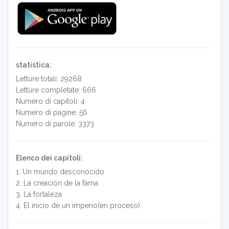
statistica:
Letture totali: 29268
Letture completate: 666
Numero di capitoli: 4
Numero di pagine: 56
Numero di parole: 3373
Elenco dei capitoli:
1
.
Un mundo desconocido
2
.
La creación de la fama
3
.
La fortaleza
4
.
El inicio de un imperio(en proceso)