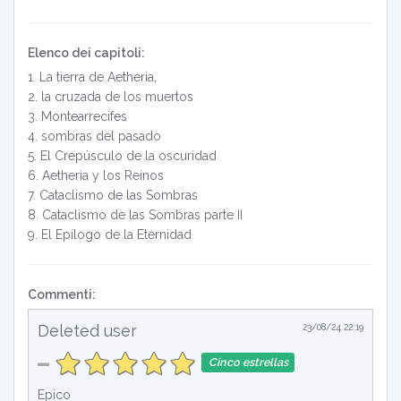
Elenco dei capitoli:
1
.
La tierra de Aetheria,
2
.
la cruzada de los muertos
3
.
Montearrecifes
4
.
sombras del pasado
5
.
El Crepúsculo de la oscuridad
6
.
Aetheria y los Reinos
7
.
Cataclismo de las Sombras
8
.
Cataclismo de las Sombras parte II
9
.
El Epílogo de la Eternidad
Commenti:
Deleted user
23/08/24 22:19
Cinco estrellas
Epico