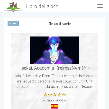
Libro dei giochi
Togg
Navig
Elenco di storie
ritorno
Isekai, Academia KreimssNyrr (♧)
Hola :'). Les habla Dann. Este es el segundo libro de
mi proyecto personal "Isekai collection(♧)". Una
colección que consta de 3 libros en total. Espero
les guste :') Resumen: Todo comienza cuando...
~ DannKuroe ~