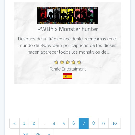
RWBY x Monster hunter
Después de un trágico accidente, reencarnas en el
mundo de Rwby pero por capricho de los dioses
hacen aparecer todos los monstruos del
videojuego monster hunter. Tu que al nacer de
nuevo en una tribu...
Fanfic Entertaiment
«
1
2
...
4
5
6
7
8
9
10
...
34
35
»