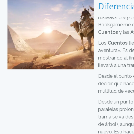
Diferenci
Publicado el 24/03/2
Bookgame.me disp
Cuentos
y las
A
Los
Cuentos
tie
aventura». Es de
mostrando al fi
llevará a una tr
Desde el punto d
decidir que hace
multitud de vec
Desde un punto d
paralelas prolo
trama se va des
de árbol), aunqu
nuevo. Eso hace