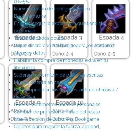
(1€-5€)
Nueva sección de configuración en
Bookgame.me
Enlaces según la experiencia que tiene el
personaje
Tirada de dados oculta
Ganar dinero con tus librojuegos: ¿os gustaría?
Algunos datos
Habilitar la compra de monedas extra en tu
librojuego
Superamos el millón de palabras escritas
Música distinta en cada nodo
Nueva opción en los ataques: actitud ofensiva /
defensiva
Nuevos parámetros para los personajes
Cambiar de profesión a mitad del relato
Nueva versión de la Librería Bookgame
Objetos para mejorar la fuerza, agilidad,