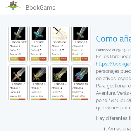
BookGame
Como aña
Publicado el 25/03/2
En los librojueg
https://bookga
personajes pued
objetivos: espad
Para gestionar e
Aventura. Verás 
pone
Lista de O
que vienen por d
Hay diferentes t
Armas una 