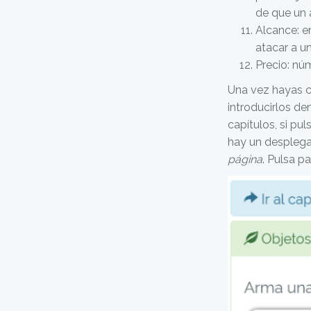
de que un 
Alcance: en
atacar a u
Precio: nú
Una vez hayas c
introducirlos den
capítulos, si pu
hay un desplegab
página
. Pulsa p