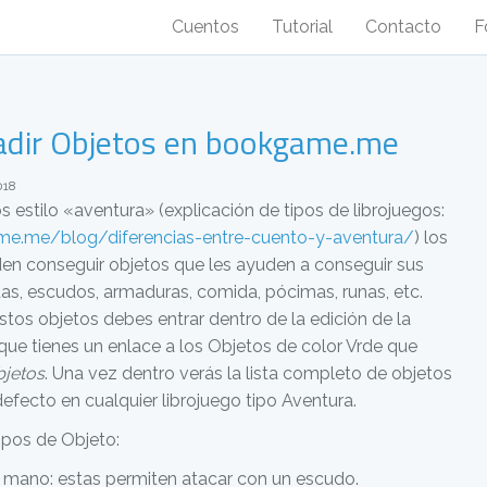
Cuentos
Tutorial
Contacto
F
dir Objetos en bookgame.me
018
os estilo «aventura» (explicación de tipos de librojuegos:
me.me/blog/diferencias-entre-cuento-y-aventura/
) los
en conseguir objetos que les ayuden a conseguir sus
as, escudos, armaduras, comida, pócimas, runas, etc.
stos objetos debes entrar dentro de la edición de la
que tienes un enlace a los Objetos de color Vrde que
bjetos
. Una vez dentro verás la lista completo de objetos
efecto en cualquier librojuego tipo Aventura.
ipos de Objeto:
mano: estas permiten atacar con un escudo.