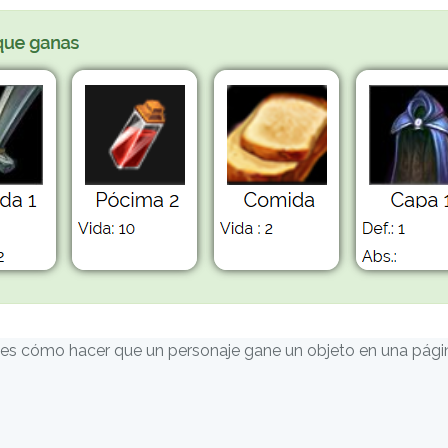
es cómo hacer que un personaje gane un objeto en una págin