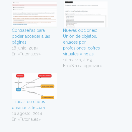
c
c
o
o
m
m
p
p
a
a
r
r
t
t
i
i
Contraseñas para
r
r
Nuevas opciones:
e
e
poder acceder a las
Unión de objetos,
n
n
T
F
páginas
enlaces por
w
a
18 junio, 2019
i
c
profesiones, cofres
t
e
En «Tutoriales»
virtuales y notas
t
b
e
o
10 marzo, 2019
r
o
(
k
En «Sin categorizar»
S
(
e
S
a
e
b
a
r
b
e
r
e
e
n
e
u
n
n
u
Tiradas de dados
a
n
durante la lectura
v
a
e
v
16 agosto, 2018
n
e
t
n
En «Tutoriales»
a
t
n
a
a
n