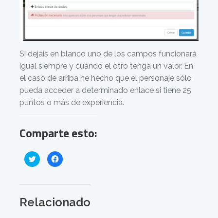
Si dejáis en blanco uno de los campos funcionará
igual siempre y cuando el otro tenga un valor. En
el caso de arriba he hecho que el personaje sólo
pueda acceder a determinado enlace si tiene 25
puntos o más de experiencia.
Comparte esto:
H
H
a
a
z
z
c
c
l
l
i
i
c
c
p
p
Relacionado
a
a
r
r
a
a