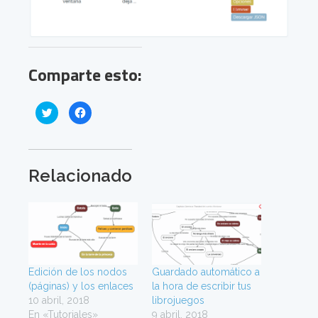
Comparte esto:
H
H
a
a
z
z
c
c
l
l
i
i
c
c
p
p
Relacionado
a
a
r
r
a
a
c
c
o
o
m
m
p
p
a
a
r
r
t
t
i
i
Edición de los nodos
r
r
Guardado automático a
e
e
(páginas) y los enlaces
la hora de escribir tus
n
n
T
F
10 abril, 2018
librojuegos
w
a
En «Tutoriales»
i
c
9 abril, 2018