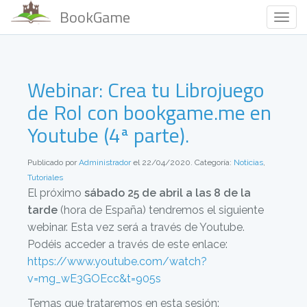
BookGame
Togg
Navig
Webinar: Crea tu Librojuego
de Rol con bookgame.me en
Youtube (4ª parte).
Publicado por
Administrador
el 22/04/2020. Categoría:
Noticias
,
Tutoriales
El próximo
sábado 25 de abril a las 8 de la
tarde
(hora de España) tendremos el siguiente
webinar. Esta vez será a través de Youtube.
Podéis acceder a través de este enlace:
https://www.youtube.com/watch?
v=mg_wE3GOEcc&t=905s
Temas que trataremos en esta sesión: