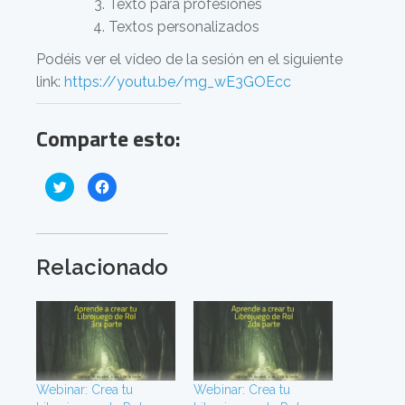
Texto para profesiones
Textos personalizados
Podéis ver el vídeo de la sesión en el siguiente
link:
https://youtu.be/mg_wE3GOEcc
Comparte esto:
H
H
a
a
z
z
c
c
l
l
i
i
c
c
p
p
Relacionado
a
a
r
r
a
a
c
c
o
o
m
m
p
p
a
a
r
r
t
t
i
i
Webinar: Crea tu
r
r
Webinar: Crea tu
e
e