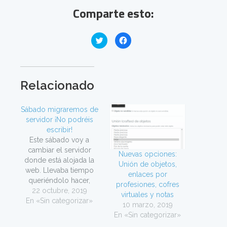
Comparte esto:
H
H
a
a
z
z
c
c
l
l
i
i
c
c
p
p
Relacionado
a
a
r
r
a
a
c
c
Sábado migraremos de
o
o
m
m
servidor ¡No podréis
p
p
escribir!
a
a
r
r
Este sábado voy a
t
t
i
i
cambiar el servidor
r
Nuevas opciones:
r
donde está alojada la
e
e
Unión de objetos,
n
n
web. Llevaba tiempo
T
F
enlaces por
w
a
queriéndolo hacer,
i
profesiones, cofres
c
pero finalmente un
22 octubre, 2019
t
e
virtuales y notas
t
b
suceso ha provocado
En «Sin categorizar»
e
o
10 marzo, 2019
r
o
una rápida decisión: los
(
En «Sin categorizar»
k
costes de
S
(