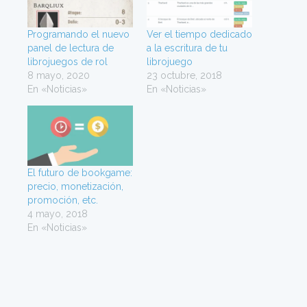
a
a
r
r
t
t
i
i
Programando el nuevo
r
r
Ver el tiempo dedicado
e
e
panel de lectura de
a la escritura de tu
n
n
T
F
librojuegos de rol
librojuego
w
a
8 mayo, 2020
i
c
23 octubre, 2018
t
e
En «Noticias»
En «Noticias»
t
b
e
o
r
o
(
k
S
(
e
S
a
e
b
a
r
b
e
r
El futuro de bookgame:
e
e
n
e
precio, monetización,
u
n
n
u
promoción, etc.
a
n
4 mayo, 2018
v
a
e
v
En «Noticias»
n
e
t
n
a
t
n
a
a
n
n
a
u
n
e
u
v
e
a
v