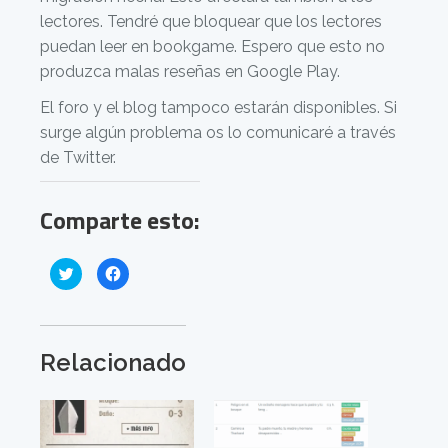
lectores. Tendré que bloquear que los lectores
puedan leer en bookgame. Espero que esto no
produzca malas reseñas en Google Play.
El foro y el blog tampoco estarán disponibles. Si
surge algún problema os lo comunicaré a través
de Twitter.
Comparte esto:
H
H
a
a
z
z
c
c
l
l
i
i
c
c
p
p
Relacionado
a
a
r
r
a
a
c
c
o
o
m
m
p
p